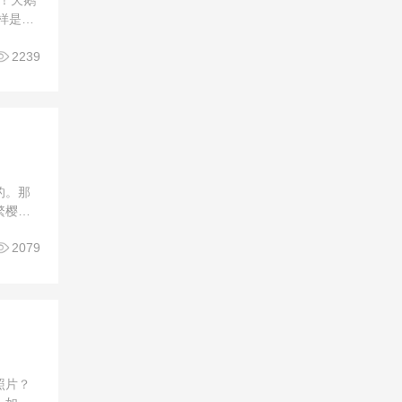
样是通
一张照

2239
的。那
繁樱的
。模

2079
照片？