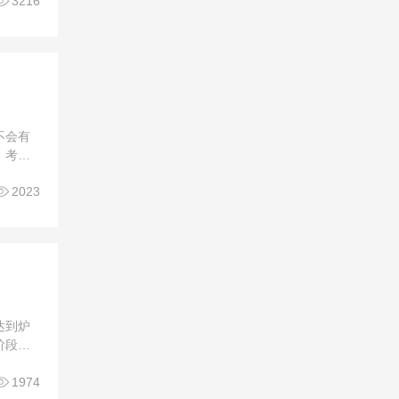

3216
不会有
。考虑
的建筑

2023
达到炉
阶段，
错误”是

1974