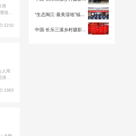
常用
光塑造的
“生态闽江·最美湿地”福建闽江河口湿地生态摄影作品入选名单揭晓公示
说到

2210
中国·长乐三溪乡村摄影文化节抢先看丨福建省企业家摄影协会《人与自然》摄影展暨《相画同源》——林勇摄影作品展
古人用
想清楚
什么决

1983
哦！天鹅