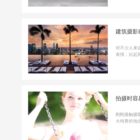
答！长曝光需
建筑摄影
对不少人来
表情；比起
因素其实好
摄影师，一定要
拍摄时容
刚刚接触摄
火纯青的地
摄影者在之
基于这样一个