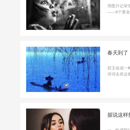
用图片记录
——8个黄
脸部轮廓，
底，懂得光线
春天到了
碧玉妆成一
诗词去表达
自己要拍什
定了垂柳的布
据说这样
一、性感部