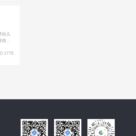
婴幼儿
醒他
轻轻挑

1775