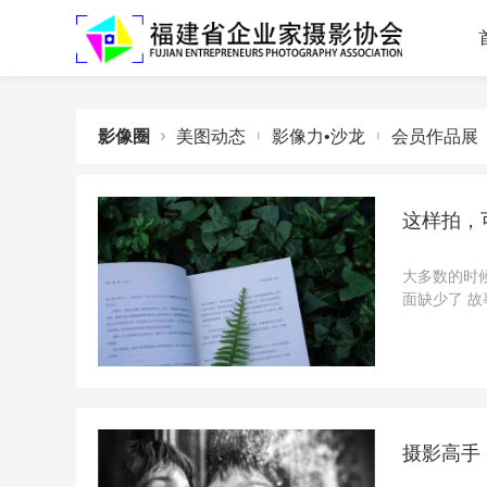
影像圈

美图动态

影像力•沙龙

会员作品展
这样拍，
大多数的时
面缺少了 
故事、人与
下面，来和大
摄影高手