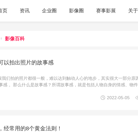
首页
资讯
企业圈
影像圈
赛事影展
关于

影像百科
可以拍出照片的故事感
候我们拍的照片都很一般，难以达到触动人心的地步，其实很大一部分原
故事感 。那么什么是故事感？所谓故事感，就是包括人物自身的情感、物
人之间、人与物件之间的连接感。这样的“连接感”能让人从摄影作品中感

2022-05-05
家聊聊如何拍出有故事感的作品。场景篇1、拍 ...
，经常用的8个黄金法则！