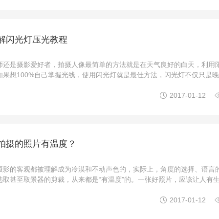
解闪光灯压光教程
师还是摄影爱好者，拍摄人像最简单的方法就是在天气良好的白天，利用
如果想100%自己掌握光线，使用闪光灯就是最佳方法，闪光灯不仅只是
的白天也是可以使用的。今天我们来讲解一下什么是闪光灯压光。1. 调整

2017-01-12
闪灯作品，背景及主体的照明是要分开处理的。由于 ...
拍摄的照片有温度？
摄影的客观都被理解成为冷漠和不动声色的，实际上，角度的选择、语言
选取甚至取景器的剪裁，从来都是“有温度”的。一张好照片，应该让人有
人不寒而栗，也可以让人暖流涌现。“有温度”不仅仅是视觉语言上的追求

2017-01-12
影：Wayne Jones摄影：Victoria Vaisvila ...