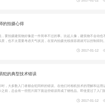

2017-01-12
要依靠慢门摄影才能实现，慢门与高速快门相对应，通常是 ...
师的拍摄心得
说，要拍摄建筑物好像是一件简单不过的事。比起人像，建筑物不会动也
风景，也不太需要考虑天气状况，在室内拍摄光线很容易就可以控制得到
像很少？但其实要把建筑物拍得好，比你想象中困难得多。世界上最有名

2017-01-12
数来自美国纽约的Scott Frances。他在建筑摄影和 ...
易犯的典型技术错误
影时，大多数入门者都会犯同样的错误。在他们对相机技术的理解和运用
步之前，总会有一些照片因下面这些错误而成了牺牲品。即使度过了入门
后的拍摄中也会时不时地犯些错误。首先要说明一下：我们在本节所说的“

2017-01-12
认知，那就是摄影的目的在于拍摄出曝光正确而清 ...