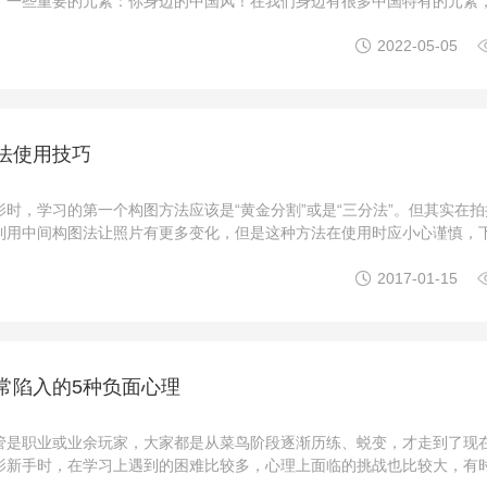
了一些重要的元素：你身边的中国风！在我们身边有很多中国特有的元素
些元素考虑进去，你就会拍出别人不一样的照片！比如：1.瓦房瓦房，是

2022-05-05
体现一种素雅、厚朴、宁静之美，也是中国传统文化的 ...
法使用技巧
影时，学习的第一个构图方法应该是“黄金分割”或是“三分法”。但其实在
利用中间构图法让照片有更多变化，但是这种方法在使用时应小心谨慎，
构图的使用方法吧。什么是中间构图？中间构图就是把目标的主体放在画

2017-01-15
图还是竖构图都可以使用。优点抓拍十分方便主 ...
常陷入的5种负面心理
管是职业或业余玩家，大家都是从菜鸟阶段逐渐历练、蜕变，才走到了现
影新手时，在学习上遇到的困难比较多，心理上面临的挑战也比较大，有