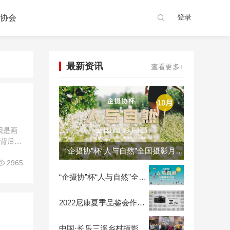
登录
协会
最新资讯
查看更多+
因是画
件背后的
“企摄协”杯“人与自然”全国摄影月赛10月赛正式启动
受得到。

2965
“企摄协”杯“人与自然”全国摄影月赛8月赛正式启动
2022尼康夏季品鉴会作品征集【7月27日截稿在即】
中国·长乐三溪乡村摄影文化节丨福建企摄协影展精彩回顾