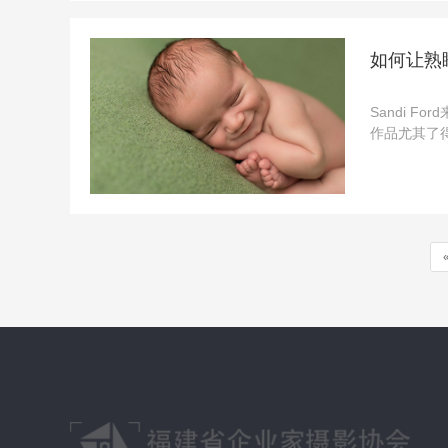
如何让熟
Sandi 
作品尤其了
们，怎样做
逗鼻子和嘴唇