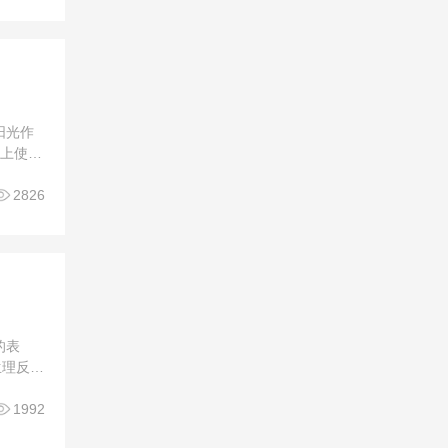
阳光作
晚上使用
至最高

2826
的表
生理反
，也是情

1992