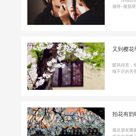
颈呀~腹肌
过微性感的
片吧~三、侧
又到樱花
暖风得意，
嗅不尽的芳
脚步开始变
特：swee
拍花有韵
最近朋友圈