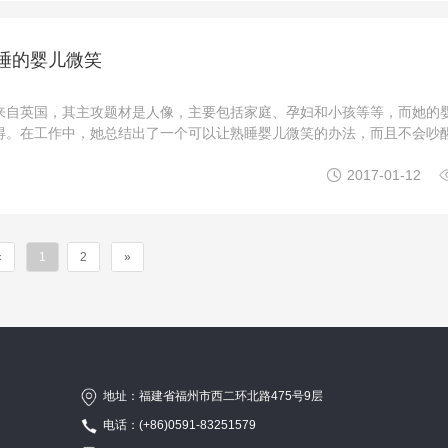
睡的婴儿微笑
Ford来自英国，其主攻题材是人像，主要包括家庭、孕妇和小孩等等，而她的
得。在工作中，她总结出了一个可以让熟睡婴儿微笑的办法，而且不会吵
到的呢？她把婴儿分成两类，一类是很容易就自然笑出来，另一类则只要

2017-01-12
就能引出他们的笑容。看似简单的办法，其实也是长期观 ...
«
1
2
»
地址：福建省福州市西二环北路475号9层
电话：(+86)0591-83251579