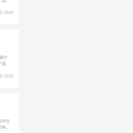
，如果
中国传

2010
拍摄中，
下面就
面的中

2375
在的位
时候甚