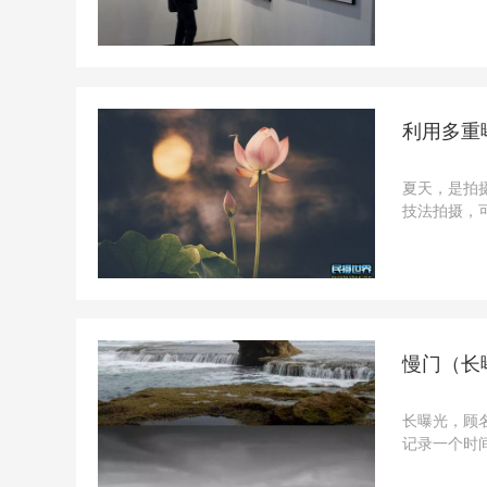
至会让人感
跟着笔者一起
利用多重
夏天，是拍
技法拍摄，
强荷花摄影
摄荷花的器材
慢门（长
长曝光，顾
记录一个时
迎。如果你