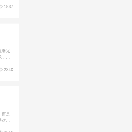
扰著，快

1837
重曝光
花，增
一、拍

2340
，而是
受欢
你解