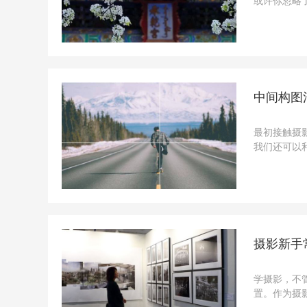
或许你忽略
拍花能把这
统民居建筑，
中间构图
最初接触摄
我们还可以
来看看中间
间，无论横构
摄影新手
学摄影，不
置。作为摄