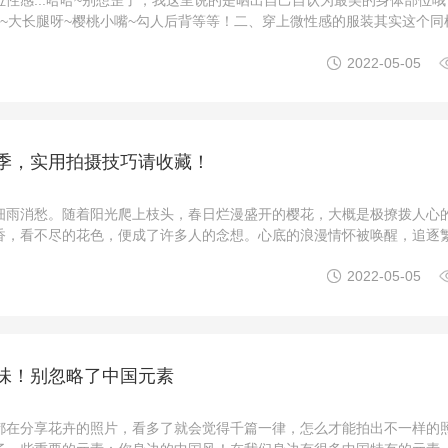
呀~大长腿呀~樱桃小嘴~勾人后背等等！二、穿上微性感的服装其实这个同
服装露出自己自豪的部位！！同样突出您的好品味！穿上小背心小热裤来

2022-05-05
脸+撩拨头发这里要求的五官较为突出，侧脸会更好看 ...
季，实用拍摄技巧请收藏！
细雨消愁。随着阳光爬上枝头，春日烂漫盛开的樱花，大概是极撩拨人心
香，看不尽的花色，便成了许多人的念想。心底的浪漫情怀被唤醒，追逐
得热闹。樱花季末相信有很多朋友都计划着，去感受那满天飞舞的樱吹雪

2022-05-05
t*蜜 摄影指导：夏语那么怎么才能拍出“人与花共美”的大 ...
味！别忽略了中国元素
都在分享花卉的照片，看多了就会觉得千篇一律，怎么才能拍出不一样的