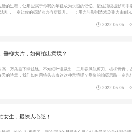
生活的过程，让那些属于你我的年轻成为永恒的记忆。记住顶级摄影高手
金法则，一定让你的摄影功力有所提升。一：用光与影制造戏剧张力由侧
到逆光形成的剪影效果，都可以强化画面的张力，也加添戏剧的故事感，

2022-05-05
就等于成功了一半。二：牢记简单就是美不要贪心，一张 ...
，垂柳大片，如何拍出意境？
树高，万条垂下绿丝绦。不知细叶谁裁出，二月春风似剪刀。杨柳青青，
春天的诗意，我们如何用镜头去表达这种意境呢？垂柳的拍摄思路一定先
么，是拍局部还是拍大场景？垂柳要分布在边缘，还是占据整个画面？拍

2022-05-05
局，最后再去寻找画面的形式美、趣味点。画面简洁， ...
拍女生，最撩人心弦！
位性感...哈哈~别想歪了，我这里说的是晒出自己自认为最美的身体部位