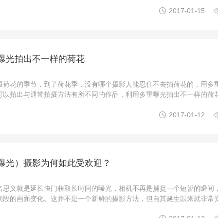
到挫败，甚至因而丧失继续学习的动力。如果你正好被下面这5种心理困

2017-01-15
看要怎么摆脱这些阴影吧！初学者在技术纯熟度上总 ...
曝光拍出不一样的荷花
摄荷花的季节，到了荷花季，没有哪个摄影人能忍住不去拍荷花的，用多
可以拍出与通常拍摄方法有所不同的作品，利用多重曝光拍出不一样的荷
作品的艺术效果，如何拍摄呢？今天民摄世界整理几个拍摄荷花的技巧。

2017-01-12
准备具备多重曝光功能的单反相机、折返镜头、稳固的 ...
曝光）摄影为何如此受欢迎？
名思义就是延长快门获取长时间的曝光，相机不再是捕捉一个短暂的瞬间
间段的画面变化。这并不是一个新鲜的摄影方法，但自其诞生以来就非常
尝试了长曝光，肯定会对它的特殊效果欲罢不能，为什么呢？接下来就为