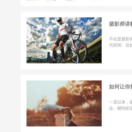
摄影师讲
不论是摄影
为照明。但
的，有光照
同步快门拍摄
如何让你
一直以来，
达、瞬间的
应，可以让
感上的天然渴望。摄